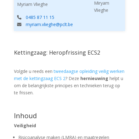
Myriam Vlieghe
0485 87 11 15
myriam.vlieghe@pclt.be
Kettingzaag: Heropfrissing ECS2
Volgde u reeds een
tweedaagse opleiding veilig werken
met de kettingzaag ECS 2
? Deze
hernieuwing
helpt u
om de belangrijkste principes en technieken terug op
te frissen.
Inhoud
Veiligheid
Risicoanalyse maken (LMRA) en maatregelen