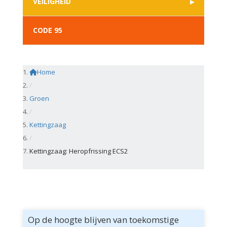
VEILIGHEID
CODE 95
Home
/
Groen
/
Kettingzaag
/
Kettingzaag: Heropfrissing ECS2
Op de hoogte blijven van toekomstige